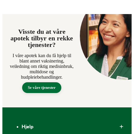
Visste du at våre
apotek tilbyr en rekke
tjenester?
I våre apotek kan du få hjelp til
blant annet vaksinering,
veiledning om riktig medisinbruk,
multidose og
hudpleiebehandlinger.
Se våre tjenester
Bunntekst
Hjelp