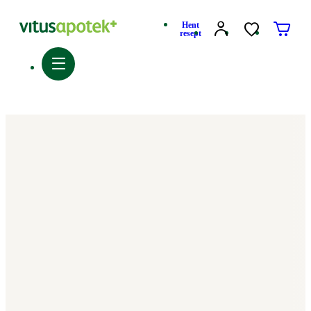
Hent
resept