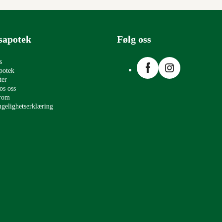
sapotek
Følg oss
Facebook
Instagram
s
potek
ter
os oss
erom
ngelighetserklæring