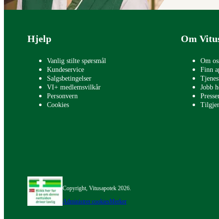
Bunntekst
Hjelp
Om Vitu
Vanlig stilte spørsmål
Om os
Kundeservice
Finn a
Salgsbetingelser
Tjenes
VI+ medlemsvilkår
Jobb h
Personvern
Press
Cookies
Tilgje
Copyright, Vitusapotek 2026.
Administrer cookies
Merker