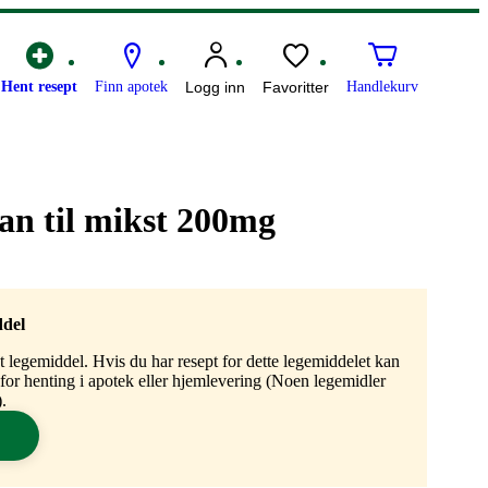
Hent resept
Finn apotek
Logg inn
Favoritter
Handlekurv
an til mikst 200mg
ddel
gt legemiddel. Hvis du har resept for dette legemiddelet kan
n for henting i apotek eller hjemlevering (Noen legemidler
.