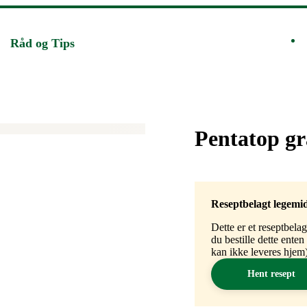
Råd og Tips
Merke
:
Pentatop gr
Reseptbelagt legemi
Dette er et reseptbela
du bestille dette ente
kan ikke leveres hjem)
Hent resept