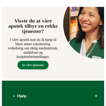
Visste du at våre
apotek tilbyr en rekke
tjenester?
I våre apotek kan du få hjelp til
blant annet vaksinering,
veiledning om riktig medisinbruk,
multidose og
hudpleiebehandlinger.
Se våre tjenester
Bunntekst
Hjelp