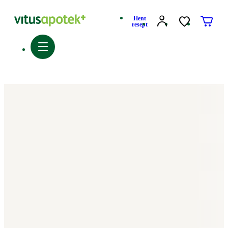
Hent
resept