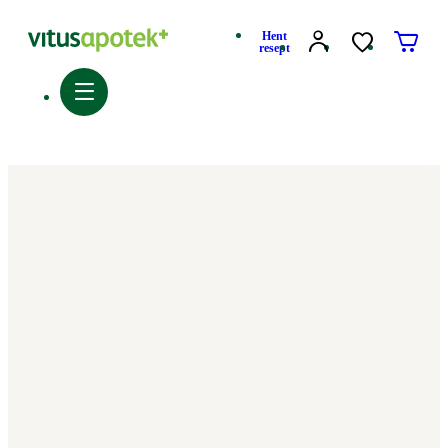
Hent
resept