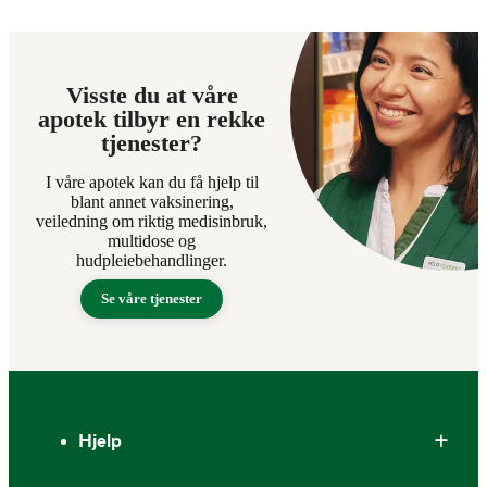
Visste du at våre
apotek tilbyr en rekke
tjenester?
I våre apotek kan du få hjelp til
blant annet vaksinering,
veiledning om riktig medisinbruk,
multidose og
hudpleiebehandlinger.
Se våre tjenester
Bunntekst
Hjelp