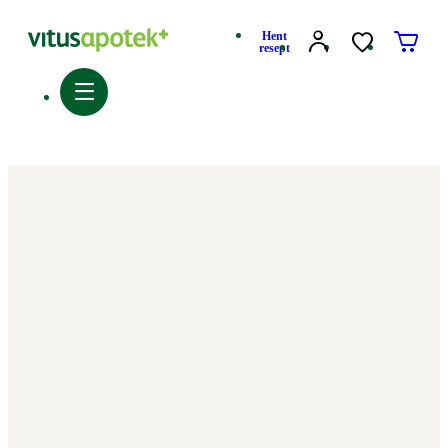
Hent
resept