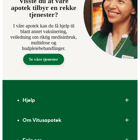
Visste du at våre
apotek tilbyr en rekke
tjenester?
I våre apotek kan du få hjelp til
blant annet vaksinering,
veiledning om riktig medisinbruk,
multidose og
hudpleiebehandlinger.
Se våre tjenester
Bunntekst
Hjelp
Om Vitusapotek