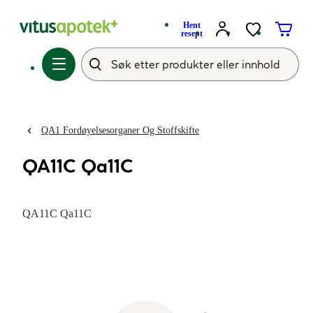
Hent
resept
QA1 Fordøyelsesorganer Og Stoffskifte
QA11C Qa11C
QA11C Qa11C