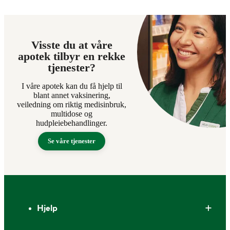
Visste du at våre
apotek tilbyr en rekke
tjenester?
I våre apotek kan du få hjelp til
blant annet vaksinering,
veiledning om riktig medisinbruk,
multidose og
hudpleiebehandlinger.
Se våre tjenester
Bunntekst
Hjelp