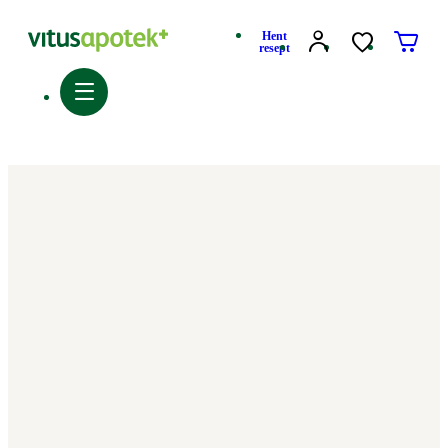
Hent
resept