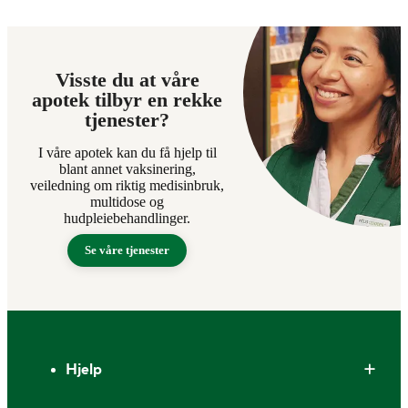
Visste du at våre
apotek tilbyr en rekke
tjenester?
I våre apotek kan du få hjelp til
blant annet vaksinering,
veiledning om riktig medisinbruk,
multidose og
hudpleiebehandlinger.
Se våre tjenester
Bunntekst
Hjelp