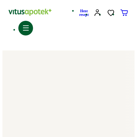
Hent
resept