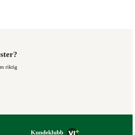
ester?
m riktig
Kundeklubb