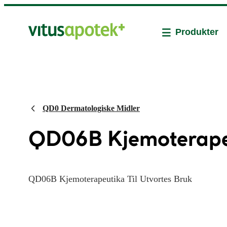
Produkter
QD0 Dermatologiske Midler
QD06B Kjemoterapeu
QD06B Kjemoterapeutika Til Utvortes Bruk