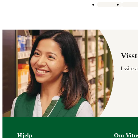
Visst
I våre 
Bunntekst
Hjelp
Om Vitu