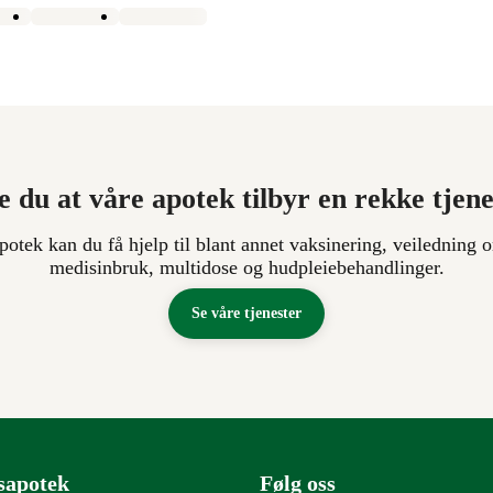
e du at våre apotek tilbyr en rekke tjen
apotek kan du få hjelp til blant annet vaksinering, veiledning o
medisinbruk, multidose og hudpleiebehandlinger.
Se våre tjenester
sapotek
Følg oss