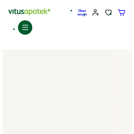
Hent
resept