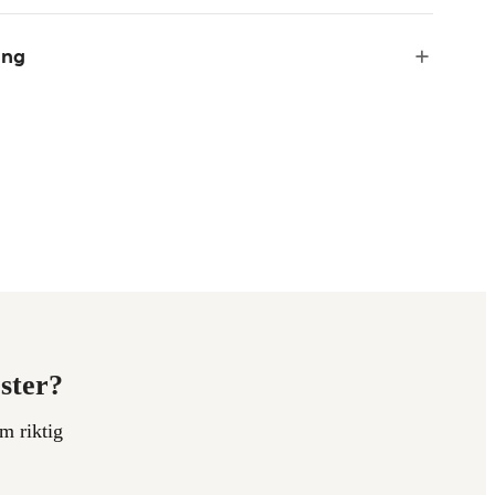
ing
ester?
m riktig