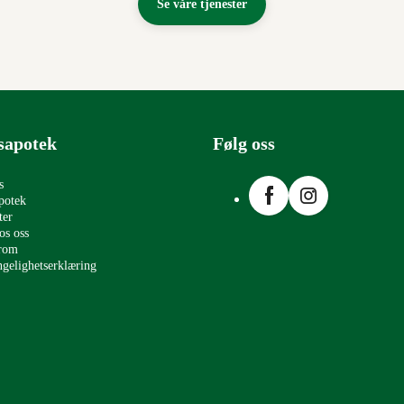
Se våre tjenester
sapotek
Følg oss
Facebook
Instagram
s
potek
ter
os oss
erom
ngelighetserklæring