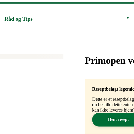
Råd og Tips
Merke
:
Primopen v
Reseptbelagt legemi
Dette er et reseptbela
du bestille dette ente
kan ikke leveres hjem)
Hent resept