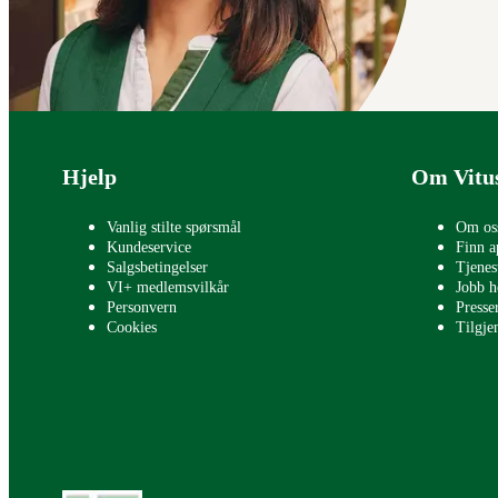
Bunntekst
Hjelp
Om Vitu
Vanlig stilte spørsmål
Om os
Kundeservice
Finn a
Salgsbetingelser
Tjenes
VI+ medlemsvilkår
Jobb h
Personvern
Press
Cookies
Tilgje