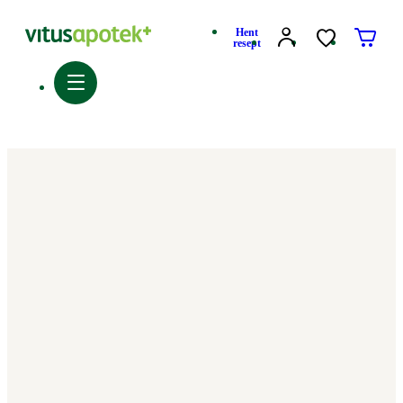
Hent
resept