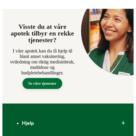
Visste du at våre
apotek tilbyr en rekke
tjenester?
I våre apotek kan du få hjelp til
blant annet vaksinering,
veiledning om riktig medisinbruk,
multidose og
hudpleiebehandlinger.
Se våre tjenester
Bunntekst
Hjelp