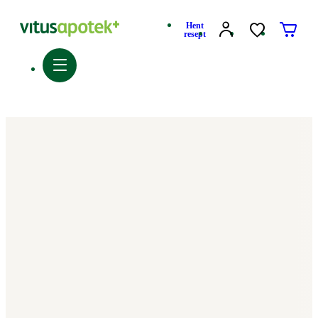
Hent
resept