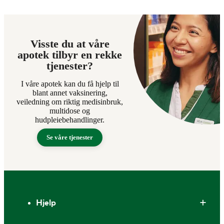
Visste du at våre
apotek tilbyr en rekke
tjenester?
I våre apotek kan du få hjelp til
blant annet vaksinering,
veiledning om riktig medisinbruk,
multidose og
hudpleiebehandlinger.
Se våre tjenester
Bunntekst
Hjelp