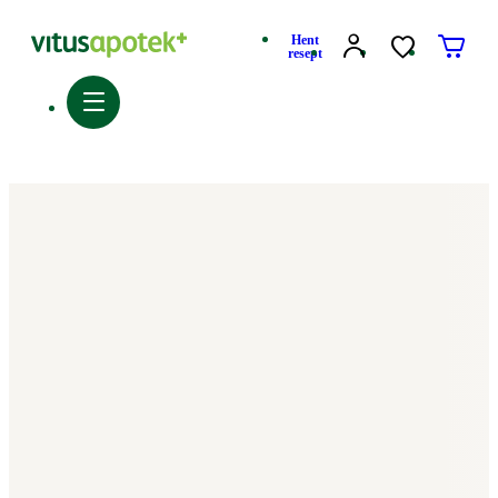
Hent
resept