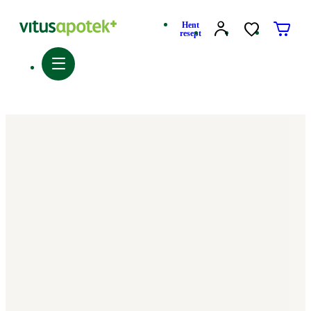
Hent
resept