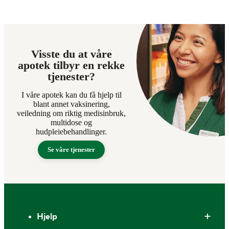
Visste du at våre
apotek tilbyr en rekke
tjenester?
I våre apotek kan du få hjelp til
blant annet vaksinering,
veiledning om riktig medisinbruk,
multidose og
hudpleiebehandlinger.
Se våre tjenester
Bunntekst
Hjelp