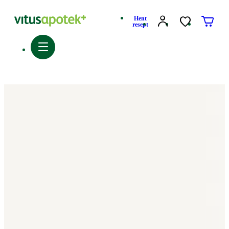
Hent
resept