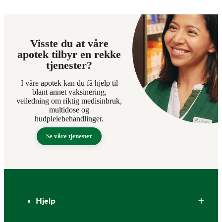
Visste du at våre
apotek tilbyr en rekke
tjenester?
I våre apotek kan du få hjelp til
blant annet vaksinering,
veiledning om riktig medisinbruk,
multidose og
hudpleiebehandlinger.
Se våre tjenester
Bunntekst
Hjelp