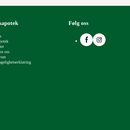
sapotek
Følg oss
Facebook
Instagram
s
potek
ter
os oss
erom
ngelighetserklæring