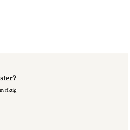
ester?
m riktig