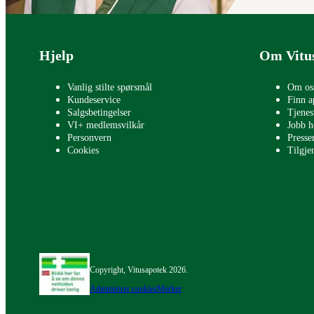
Bunntekst
Hjelp
Om Vitu
Vanlig stilte spørsmål
Om os
Kundeservice
Finn a
Salgsbetingelser
Tjenes
VI+ medlemsvilkår
Jobb h
Personvern
Press
Cookies
Tilgje
Copyright, Vitusapotek 2026.
Administrer cookies
Merker