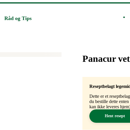
Råd og Tips
Merke
:
Panacur vet
Reseptbelagt legemi
Dette er et reseptbela
du bestille dette ente
kan ikke leveres hjem)
Hent resept