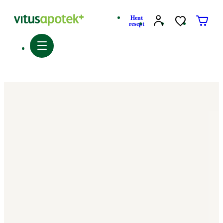
Hent
resept