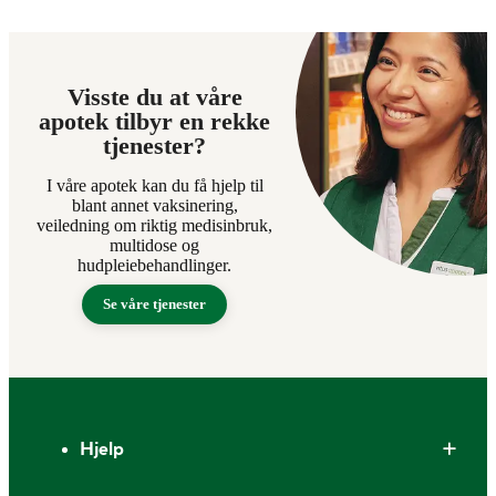
Visste du at våre
apotek tilbyr en rekke
tjenester?
I våre apotek kan du få hjelp til
blant annet vaksinering,
veiledning om riktig medisinbruk,
multidose og
hudpleiebehandlinger.
Se våre tjenester
Bunntekst
Hjelp