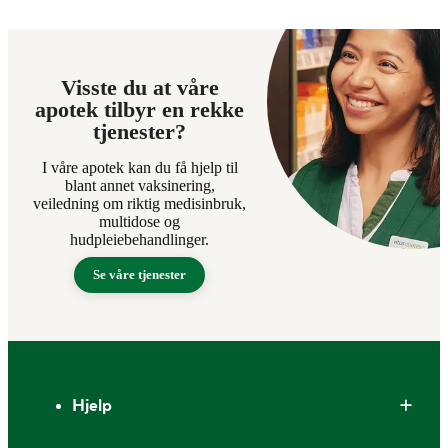
Visste du at våre
apotek tilbyr en rekke
tjenester?
I våre apotek kan du få hjelp til
blant annet vaksinering,
veiledning om riktig medisinbruk,
multidose og
hudpleiebehandlinger.
Se våre tjenester
Bunntekst
Hjelp