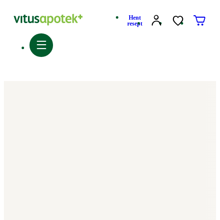
Hent
resept