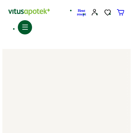
Hent
resept