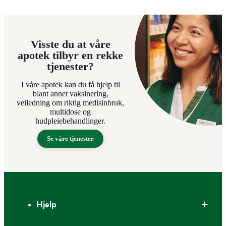
Visste du at våre
apotek tilbyr en rekke
tjenester?
I våre apotek kan du få hjelp til
blant annet vaksinering,
veiledning om riktig medisinbruk,
multidose og
hudpleiebehandlinger.
Se våre tjenester
Bunntekst
Hjelp