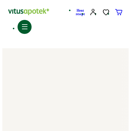
Hent
resept