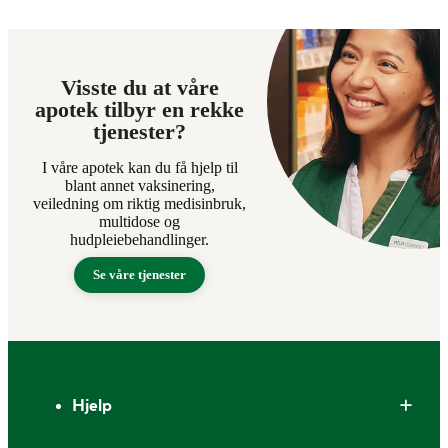
Visste du at våre
apotek tilbyr en rekke
tjenester?
I våre apotek kan du få hjelp til
blant annet vaksinering,
veiledning om riktig medisinbruk,
multidose og
hudpleiebehandlinger.
Se våre tjenester
Bunntekst
Hjelp