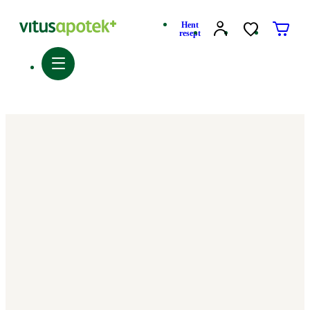
Hent
resept