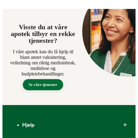
Visste du at våre
apotek tilbyr en rekke
tjenester?
I våre apotek kan du få hjelp til
blant annet vaksinering,
veiledning om riktig medisinbruk,
multidose og
hudpleiebehandlinger.
Se våre tjenester
Bunntekst
Hjelp