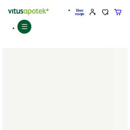
Hent
resept