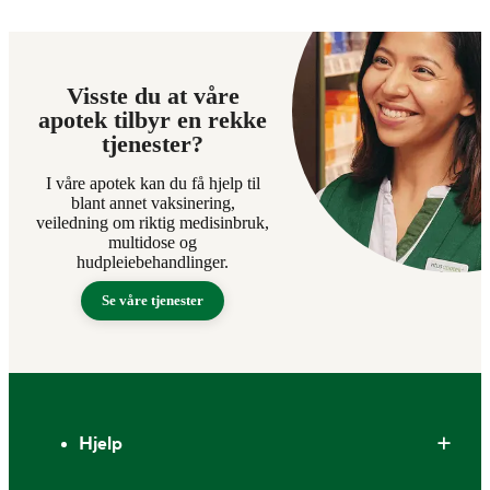
Visste du at våre
apotek tilbyr en rekke
tjenester?
I våre apotek kan du få hjelp til
blant annet vaksinering,
veiledning om riktig medisinbruk,
multidose og
hudpleiebehandlinger.
Se våre tjenester
Bunntekst
Hjelp