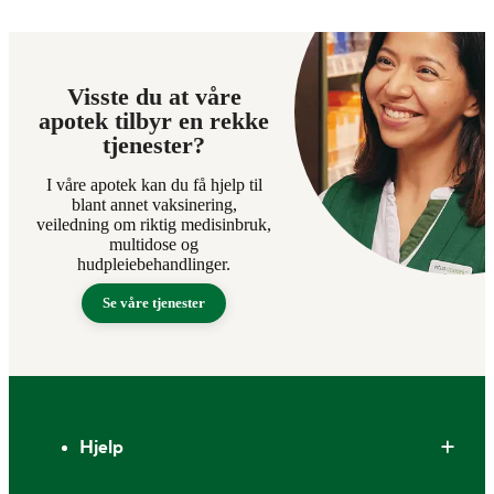
Visste du at våre
apotek tilbyr en rekke
tjenester?
I våre apotek kan du få hjelp til
blant annet vaksinering,
veiledning om riktig medisinbruk,
multidose og
hudpleiebehandlinger.
Se våre tjenester
Bunntekst
Hjelp