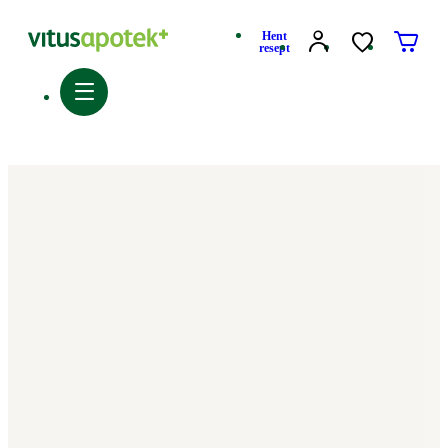
Hent
resept