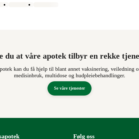
e du at våre apotek tilbyr en rekke tjen
apotek kan du få hjelp til blant annet vaksinering, veiledning o
medisinbruk, multidose og hudpleiebehandlinger.
Se våre tjenester
sapotek
Følg oss