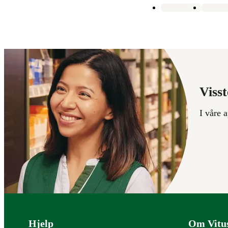
Visst
I våre 
Bunntekst
Hjelp
Om Vitu