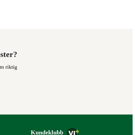
ester?
m riktig
Kundeklubb