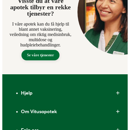
Visste du at våre
apotek tilbyr en rekke
tjenester?
I våre apotek kan du få hjelp til
blant annet vaksinering,
veiledning om riktig medisinbruk,
multidose og
hudpleiebehandlinger.
Se våre tjenester
Bunntekst
Hjelp
Om Vitusapotek