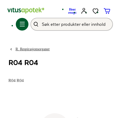
Hent
resept
R. Respirasjonsorganer
R04 R04
R04 R04