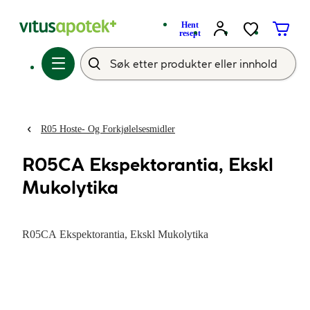
Hent
resept
R05 Hoste- Og Forkjølelsesmidler
R05CA Ekspektorantia, Ekskl
Mukolytika
R05CA Ekspektorantia, Ekskl Mukolytika