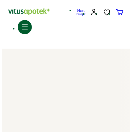
Hent
resept