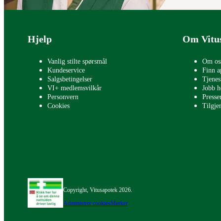
Bunntekst
Hjelp
Om Vitu
Vanlig stilte spørsmål
Om os
Kundeservice
Finn a
Salgsbetingelser
Tjenes
VI+ medlemsvilkår
Jobb h
Personvern
Press
Cookies
Tilgje
Copyright, Vitusapotek 2026.
Administrer cookies
Merker