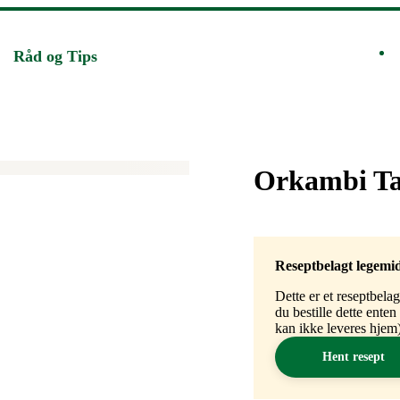
Råd og Tips
Merke
:
Orkambi Ta
Reseptbelagt legemi
Dette er et reseptbela
du bestille dette ente
kan ikke leveres hjem)
Hent resept