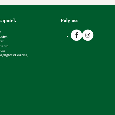
sapotek
Følg oss
Facebook
Instagram
s
potek
ter
os oss
erom
ngelighetserklæring