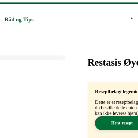
Råd og Tips
Merke
:
Restasis Øy
Reseptbelagt legemi
Dette er et reseptbela
du bestille dette ente
kan ikke leveres hjem)
Hent resept