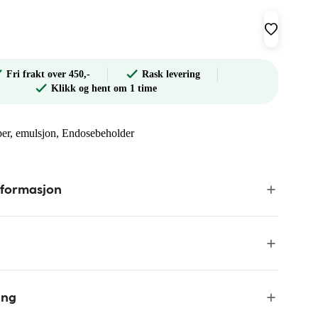
Fri frakt over 450,-
Rask levering
Klikk og hent om 1 time
åper, emulsjon, Endosebeholder
nformasjon
ing