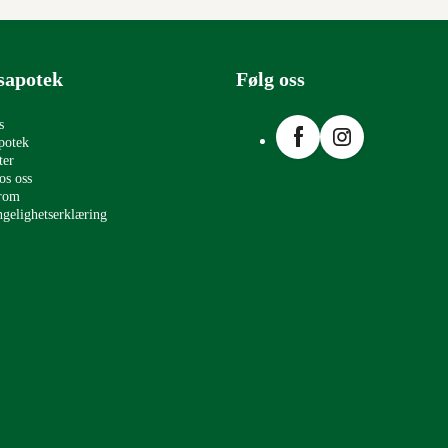
sapotek
Følg oss
Facebook
Instagram
s
potek
ter
os oss
erom
ngelighetserklæring