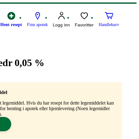
Hent resept
Finn apotek
Logg inn
Favoritter
Handlekurv
edr 0,05 %
ddel
gt legemiddel. Hvis du har resept for dette legemiddelet kan
n for henting i apotek eller hjemlevering (Noen legemidler
.