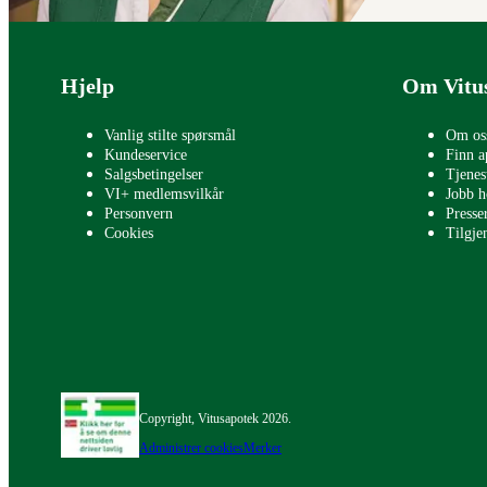
Bunntekst
Hjelp
Om Vitu
Vanlig stilte spørsmål
Om os
Kundeservice
Finn a
Salgsbetingelser
Tjenes
VI+ medlemsvilkår
Jobb h
Personvern
Press
Cookies
Tilgje
Copyright, Vitusapotek 2026.
Administrer cookies
Merker