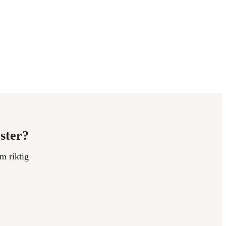
ester?
m riktig