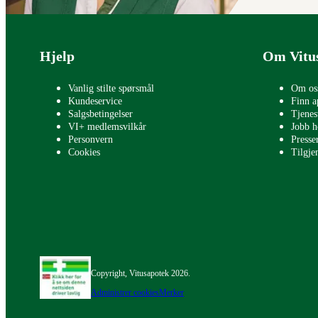
Bunntekst
Hjelp
Om Vitu
Vanlig stilte spørsmål
Om os
Kundeservice
Finn a
Salgsbetingelser
Tjenes
VI+ medlemsvilkår
Jobb h
Personvern
Press
Cookies
Tilgje
Copyright, Vitusapotek 2026.
Administrer cookies
Merker