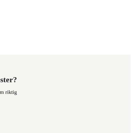
ester?
m riktig