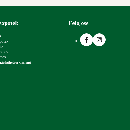
sapotek
Følg oss
Facebook
Instagram
s
potek
ter
os oss
erom
ngelighetserklæring