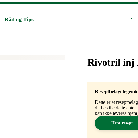
Råd og Tips
Merke
:
Rivotril in
Reseptbelagt legemi
Dette er et reseptbela
du bestille dette ente
kan ikke leveres hjem)
Hent resept