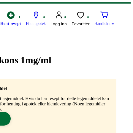
Hent resept
Finn apotek
Logg inn
Favoritter
Handlekurv
j kons 1mg/ml
ddel
gt legemiddel. Hvis du har resept for dette legemiddelet kan
n for henting i apotek eller hjemlevering (Noen legemidler
.