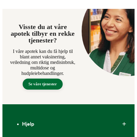
Visste du at våre
apotek tilbyr en rekke
tjenester?
I våre apotek kan du få hjelp til
blant annet vaksinering,
veiledning om riktig medisinbruk,
multidose og
hudpleiebehandlinger.
Se våre tjenester
Bunntekst
Hjelp