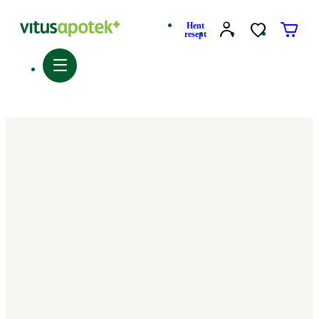
Hent
resept