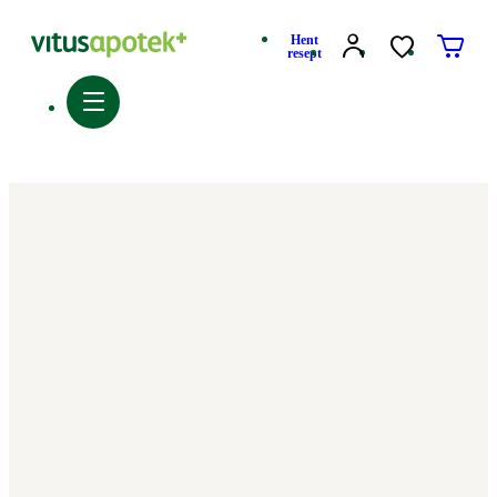
Hent
resept