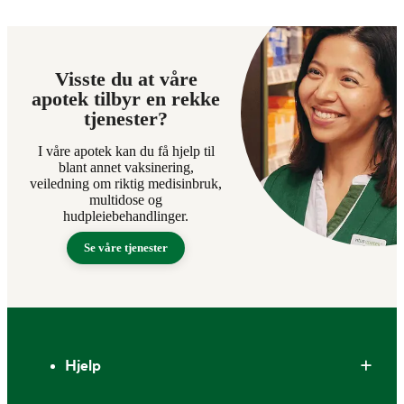
Visste du at våre
apotek tilbyr en rekke
tjenester?
I våre apotek kan du få hjelp til
blant annet vaksinering,
veiledning om riktig medisinbruk,
multidose og
hudpleiebehandlinger.
Se våre tjenester
Bunntekst
Hjelp