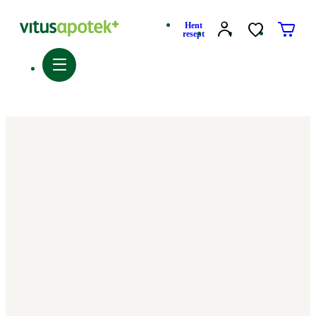
Hent
resept