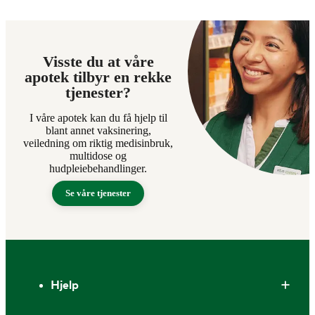
Visste du at våre
apotek tilbyr en rekke
tjenester?
I våre apotek kan du få hjelp til
blant annet vaksinering,
veiledning om riktig medisinbruk,
multidose og
hudpleiebehandlinger.
Se våre tjenester
Bunntekst
Hjelp