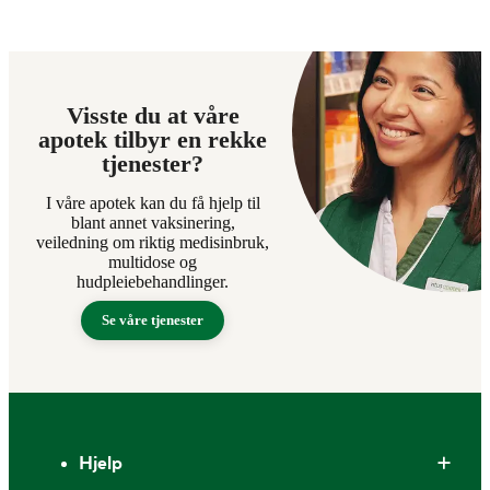
Visste du at våre
apotek tilbyr en rekke
tjenester?
I våre apotek kan du få hjelp til
blant annet vaksinering,
veiledning om riktig medisinbruk,
multidose og
hudpleiebehandlinger.
Se våre tjenester
Bunntekst
Hjelp