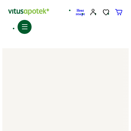
Hent
resept