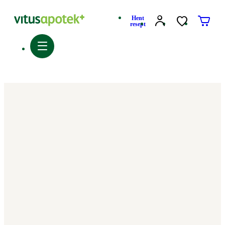
Hent
resept