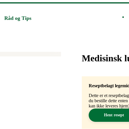
Råd og Tips
Merke
:
Medisinsk l
Reseptbelagt legemi
Dette er et reseptbela
du bestille dette ente
kan ikke leveres hjem)
Hent resept