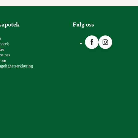
sapotek
Følg oss
Facebook
Instagram
s
potek
ter
os oss
erom
ngelighetserklæring