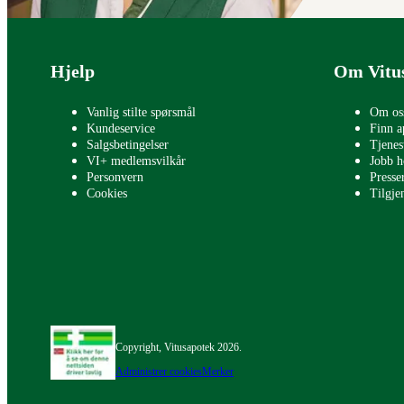
Bunntekst
Hjelp
Om Vitu
Vanlig stilte spørsmål
Om os
Kundeservice
Finn a
Salgsbetingelser
Tjenes
VI+ medlemsvilkår
Jobb h
Personvern
Press
Cookies
Tilgje
Copyright, Vitusapotek 2026.
Administrer cookies
Merker