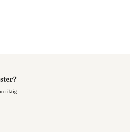
ester?
m riktig