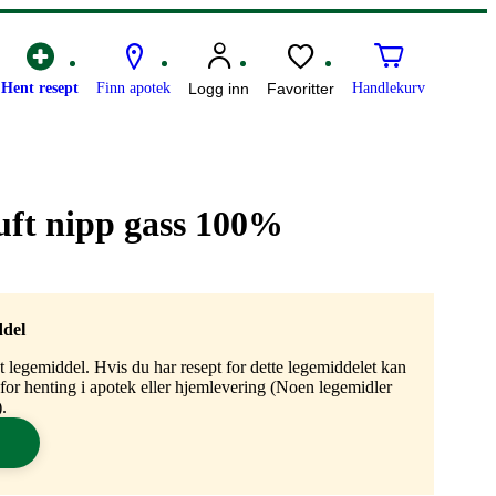
Hent resept
Finn apotek
Logg inn
Favoritter
Handlekurv
uft nipp gass 100%
ddel
gt legemiddel. Hvis du har resept for dette legemiddelet kan
n for henting i apotek eller hjemlevering (Noen legemidler
.