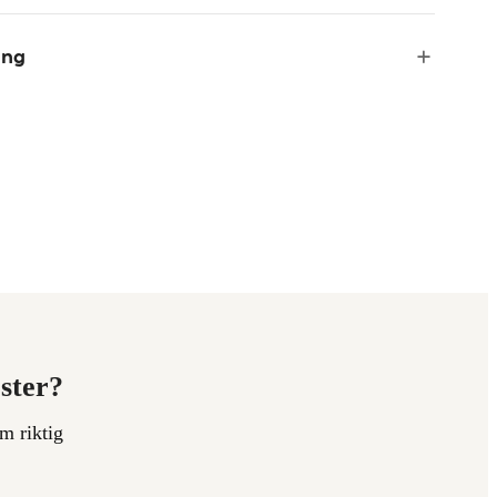
ing
ester?
m riktig