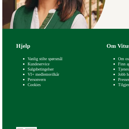
Bunntekst
Hjelp
Om Vitu
Vanlig stilte spørsmål
Om os
Kundeservice
Finn a
Salgsbetingelser
Tjenes
VI+ medlemsvilkår
Jobb h
Personvern
Press
Cookies
Tilgje