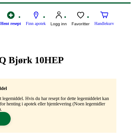
Hent resept
Finn apotek
Logg inn
Favoritter
Handlekurv
SQ Bjørk 10HEP
ddel
gt legemiddel. Hvis du har resept for dette legemiddelet kan
n for henting i apotek eller hjemlevering (Noen legemidler
.