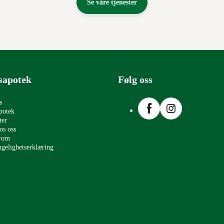
Se våre tjenester
sapotek
Følg oss
Facebook
Instagram
s
potek
ter
os oss
erom
ngelighetserklæring