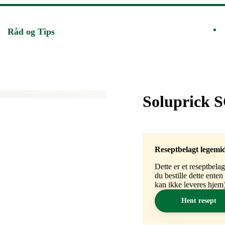
Råd og Tips
Merke
:
Soluprick 
Reseptbelagt legemi
Dette er et reseptbela
du bestille dette ente
kan ikke leveres hjem)
Hent resept