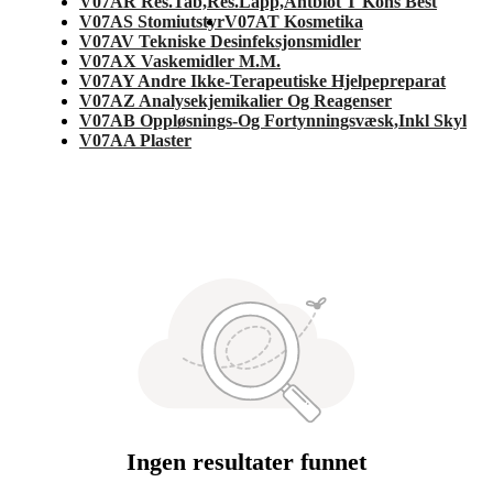
V07AR Res.Tab,Res.Lapp,Antbiot T Kons Best
V07AS Stomiutstyr
V07AT Kosmetika
V07AV Tekniske Desinfeksjonsmidler
V07AX Vaskemidler M.M.
V07AY Andre Ikke-Terapeutiske Hjelpepreparat
V07AZ Analysekjemikalier Og Reagenser
V07AB Oppløsnings-Og Fortynningsvæsk,Inkl Skyl
V07AA Plaster
Ingen resultater funnet