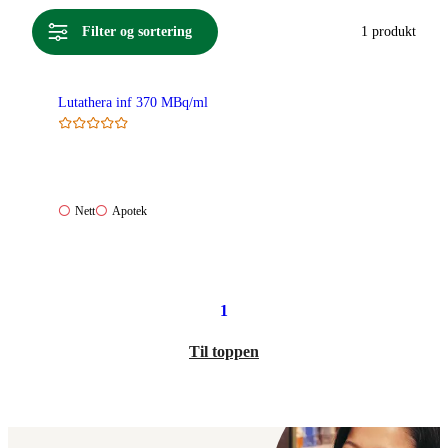
Filter og sortering
1 produkt
Lutathera inf 370 MBq/ml
Nett:
Apotek:
Nett
Apotek
Ikke
Ikke
tilgjengelig
tilgjengelig
1
Til toppen