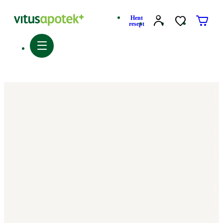
Hent
resept