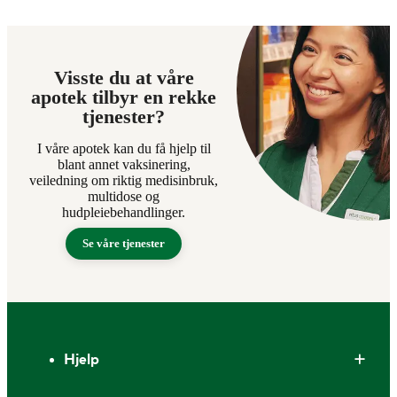
Visste du at våre
apotek tilbyr en rekke
tjenester?
I våre apotek kan du få hjelp til
blant annet vaksinering,
veiledning om riktig medisinbruk,
multidose og
hudpleiebehandlinger.
Se våre tjenester
Bunntekst
Hjelp