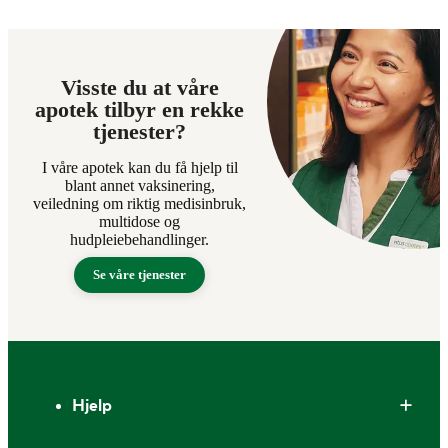
Visste du at våre
apotek tilbyr en rekke
tjenester?
I våre apotek kan du få hjelp til
blant annet vaksinering,
veiledning om riktig medisinbruk,
multidose og
hudpleiebehandlinger.
Se våre tjenester
Bunntekst
Hjelp