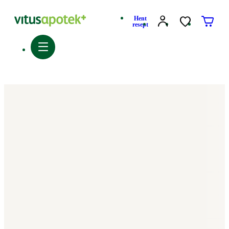
Hent
resept