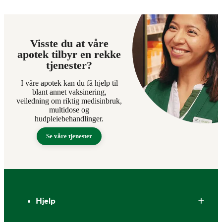
Visste du at våre
apotek tilbyr en rekke
tjenester?
I våre apotek kan du få hjelp til
blant annet vaksinering,
veiledning om riktig medisinbruk,
multidose og
hudpleiebehandlinger.
Se våre tjenester
Bunntekst
Hjelp