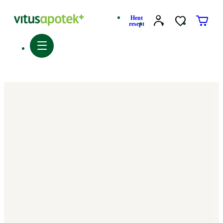
Hent
resept