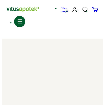
Hent
resept