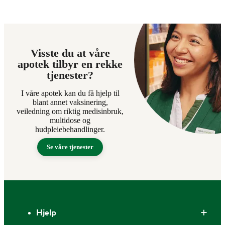
Visste du at våre
apotek tilbyr en rekke
tjenester?
I våre apotek kan du få hjelp til
blant annet vaksinering,
veiledning om riktig medisinbruk,
multidose og
hudpleiebehandlinger.
Se våre tjenester
Bunntekst
Hjelp