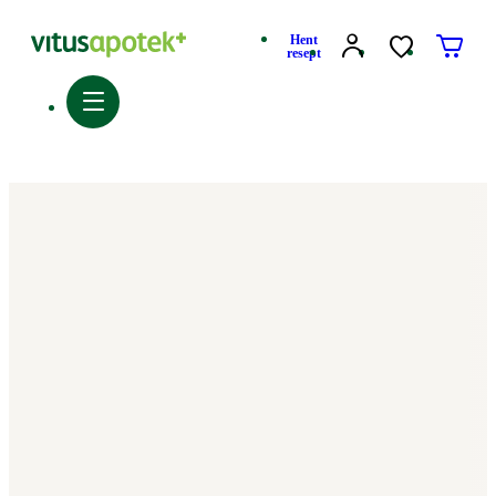
Hent
resept