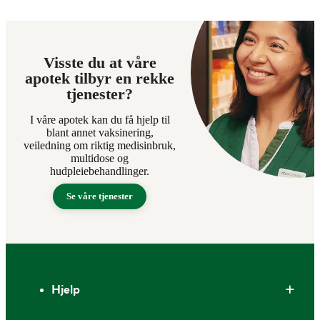
Visste du at våre
apotek tilbyr en rekke
tjenester?
I våre apotek kan du få hjelp til
blant annet vaksinering,
veiledning om riktig medisinbruk,
multidose og
hudpleiebehandlinger.
Se våre tjenester
Bunntekst
Hjelp