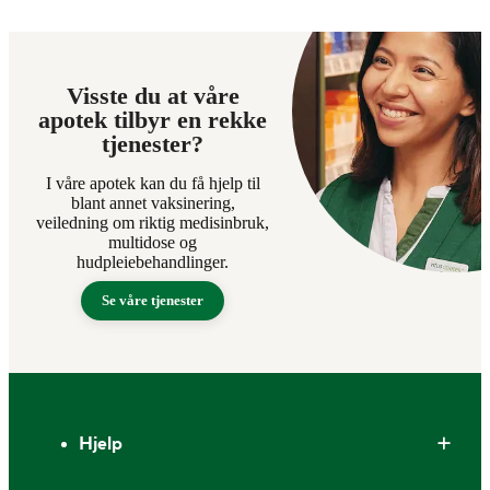
Visste du at våre
apotek tilbyr en rekke
tjenester?
I våre apotek kan du få hjelp til
blant annet vaksinering,
veiledning om riktig medisinbruk,
multidose og
hudpleiebehandlinger.
Se våre tjenester
Bunntekst
Hjelp