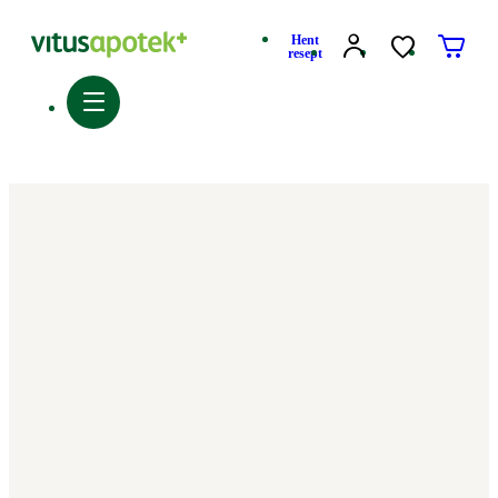
Hent
resept