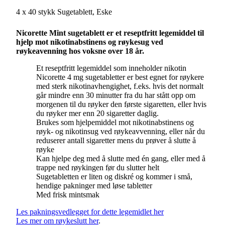
4 x 40 stykk Sugetablett, Eske
Nicorette Mint sugetablett er et reseptfritt legemiddel til
hjelp mot nikotinabstinens og røykesug ved
røykeavenning hos voksne over 18 år.
Et reseptfritt legemiddel som inneholder nikotin
Nicorette 4 mg sugetabletter er best egnet for røykere
med sterk nikotinavhengighet, f.eks. hvis det normalt
går mindre enn 30 minutter fra du har stått opp om
morgenen til du røyker den første sigaretten, eller hvis
du røyker mer enn 20 sigaretter daglig.
Brukes som hjelpemiddel mot nikotinabstinens og
røyk- og nikotinsug ved røykeavvenning, eller når du
reduserer antall sigaretter mens du prøver å slutte å
røyke
Kan hjelpe deg med å slutte med én gang, eller med å
trappe ned røykingen før du slutter helt
Sugetabletten er liten og diskré og kommer i små,
hendige pakninger med løse tabletter
Med frisk mintsmak
Les pakningsvedlegget for dette legemidlet her
Les mer om røykeslutt her
.