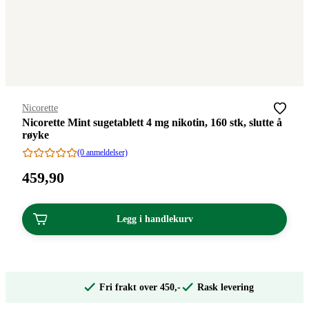
Merke
:
Nicorette
Nicorette Mint sugetablett 4 mg nikotin, 160 stk, slutte å
røyke
(0 anmeldelser)
Pris:
459
,90
459,90
kroner.
Legg i handlekurv
Fri frakt over 450,-
Rask levering