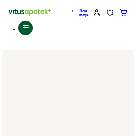
Hent
resept