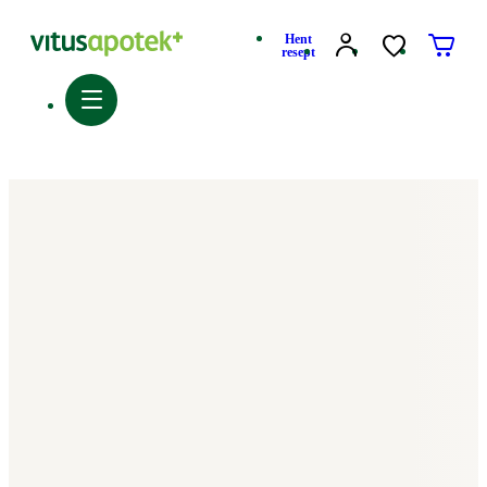
Hent
resept