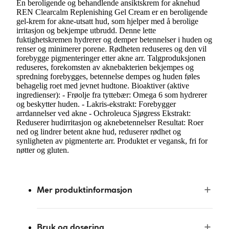
En beroligende og behandlende ansiktskrem for aknehud
REN Clearcalm Replenishing Gel Cream er en beroligende
gel-krem for akne-utsatt hud, som hjelper med å berolige
irritasjon og bekjempe utbrudd. Denne lette
fuktighetskremen hydrerer og demper betennelser i huden og
renser og minimerer porene. Rødheten reduseres og den vil
forebygge pigmenteringer etter akne arr. Talgproduksjonen
reduseres, forekomsten av aknebakterien bekjempes og
spredning forebygges, betennelse dempes og huden føles
behagelig roet med jevnet hudtone. Bioaktiver (aktive
ingredienser): - Frøolje fra tyttebær: Omega 6 som hydrerer
og beskytter huden. - Lakris-ekstrakt: Forebygger
arrdannelser ved akne - Ochroleuca Sjøgress Ekstrakt:
Reduserer hudirritasjon og aknebetennelser Resultat: Roer
ned og lindrer betent akne hud, reduserer rødhet og
synligheten av pigmenterte arr. Produktet er vegansk, fri for
nøtter og gluten.
Mer produktinformasjon
Bruk og dosering