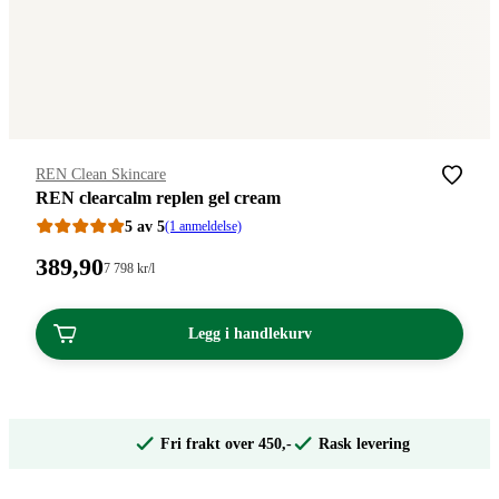
Merke
:
REN Clean Skincare
REN clearcalm replen gel cream
5 av 5
(1 anmeldelse)
Pris:
389
,90
Stykkpris:
7 798
kr
/l
7
389,90
798,00/l
kroner.
kroner.
Legg i handlekurv
Fri frakt over 450,-
Rask levering