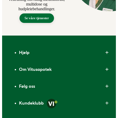
multidose og
hudpleiebehandlinger.
Se våre tjenester
Bunntekst
Hjelp
Om Vitusapotek
Følg oss
Kundeklubb