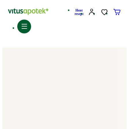
Hent
resept