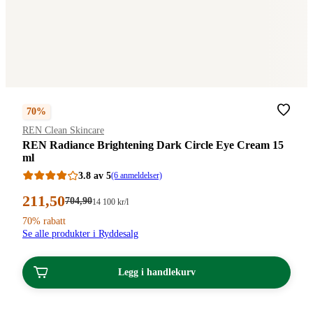
70%
Merke
:
REN Clean Skincare
REN Radiance Brightening Dark Circle Eye Cream 15
ml
3.8 av 5
(6 anmeldelser)
Nåværende
211
,50
Førpris:
704
,90
Stykkpris:
14 100
kr
/l
704,90
14
pris:
70% rabatt
kroner.
100,00/l
211,50
Se alle produkter i Ryddesalg
kroner.
kroner.
Legg i handlekurv