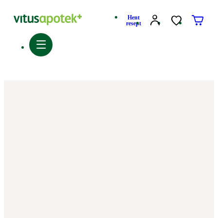
Hent
resept