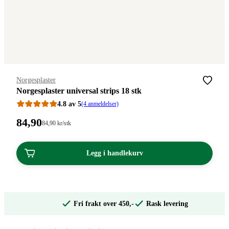
Merke
:
Norgesplaster
Norgesplaster universal strips 18 stk
4.8 av 5
(4 anmeldelser)
Pris:
84
,90
Stykkpris:
84
,90
kr
/stk
84,90/stk
84,90
kroner.
kroner.
Legg i handlekurv
Fri frakt over 450,-
Rask levering